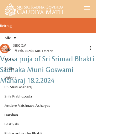
Beitrag
Alle
SSRGGM
Alle
19. Feb. 2024
0 Min. Lesezeit
Vyasa puja of Sri Srimad Bhakti
Texte
Sadhaka Muni Goswami
Bilder
Videos
Maharaj 18.2.2024
BS Muni Maharaj
Srila Prabhupada
Andere Vaishnava Acharyas
Darshan
Festivals
Philosophie der Bhakti