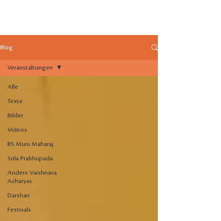
Blog
Veranstaltungen
Alle
Texte
Bilder
Videos
BS Muni Maharaj
Srila Prabhupada
Andere Vaishnava
Acharyas
Darshan
Festivals