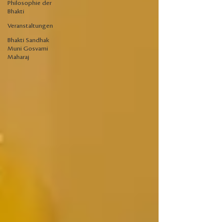
Philosophie der
Bhakti
Veranstaltungen
Bhakti Sandhak
Muni Gosvami
Maharaj